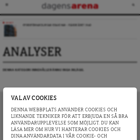
NYHET
HYRESFÖRHANDLINGAR KRASCHAR – FJÄRDE ÅRET I RAD
ANALYSER
DENNA KATEGORI INNEHÅLLER ÄNNU INGA INLÄGG.
VAL AV COOKIES
DENNA WEBBPLATS ANVÄNDER COOKIES OCH
LIKNANDE TEKNIKER FÖR ATT ERBJUDA EN SÅ BRA
INNEHÅLL
NYHET
ANVÄNDARUPPLEVELSE SOM MÖJLIGT. DU KAN
GRANSKNING
ANALYS
LÄSA MER OM HUR VI HANTERAR COOKIES OCH
INTERVJU
BLOGG
DINA ANVÄNDARDATA I VÅR COOKIE- OCH
LEDARE
DEBATT