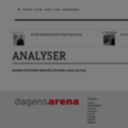
NYHETER
LEDARE
DEBATT
ESSÄ
ARENAGRUPPEN
LEDARE
RECENSION
DE HÄR FRÅGORNA BORDE VALET HANDLA OM
NY BL
ANALYSER
DENNA KATEGORI INNEHÅLLER ÄNNU INGA INLÄGG.
INNEHÅLL
NYHET
GRANSKNING
ANALYS
INTERVJU
BLOGG
LEDARE
DEBATT
KRÖNIKA