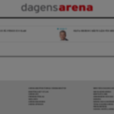
DEBATT
ICK PÅ SVERIGE OCH ISLAM
NÄSTA REGERING MÅSTE SLÅSS FÖR M
ARENAGRUPPEN ÖVRIGA VERKSAMHETER
MER FRÅN DAGENS A
BOKFÖRLAGET ATLAS
OM DAGENS ARENA
ARENA IDÉ
KONTAKTA OSS
PREMISS FÖRLAG
ANNONSERA HOS OSS
SKOLINFO
DONERA
ARENAAKADEMIN
DENNA SIDA ANVÄNDE
ARENA OPINION
TIPSA DAGENS ARENA
PRENUMERERA
COOKIE-INSTÄLLNIN