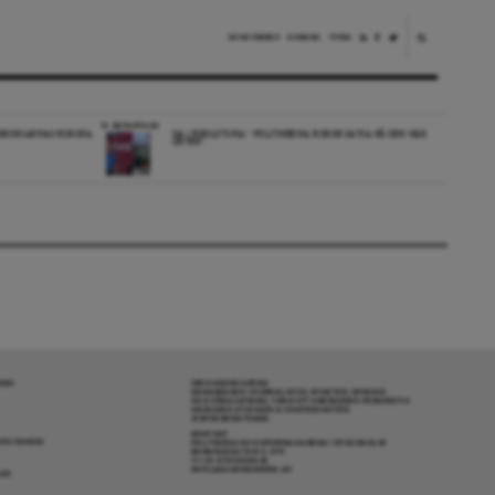
NYHETSBREV
DONERA
TIPSA
REPORTAGE
EDBORGARNAS EUROPA
DA I ESKILSTUNA: “POLITIKERNA BORDE SATSA PÅ DEN HÄR
ORTEN”
RENA
OM DAGENS ARENA
GRANSKANDE JOURNALISTIK, NYHETER, OPINION
OCH FÖRDJUPNING. FRÅN ETT OBEROENDE PERSPEKTIV.
ANSVARIG UTGIVARE & CHEFREDAKTÖR:
JESPER BENGTSSON
KONTAKT
R COOKIES
POLITIKENS OCH IDÉERNAS ARENA I STOCKHOLM
BARNHUSGATAN 4, 4TR
111 23 STOCKHOLM
INFO@DAGENSARENA.SE
GAR