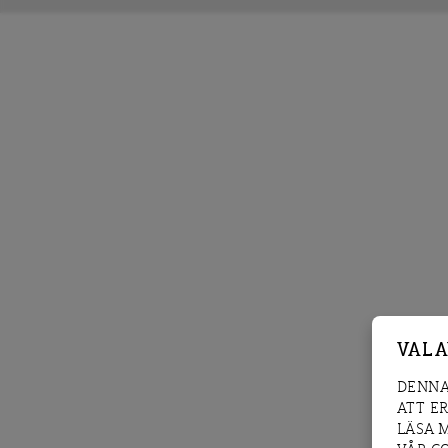
VAL 
DENNA
ATT E
LÄSA 