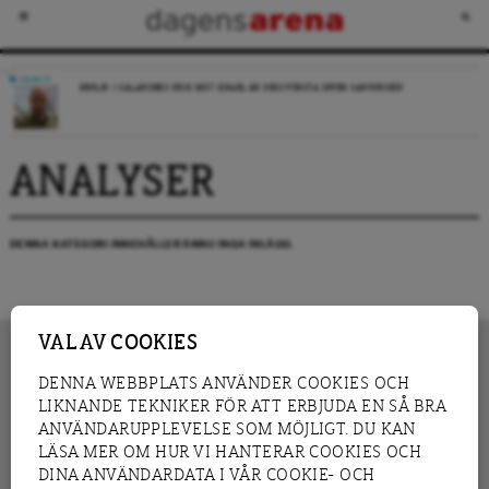
DEBATT
REPLIK: I SALANDERS KRIG MOT ISRAEL ÄR DESS FÖRSTA OFFER SANNINGEN
ANALYSER
DENNA KATEGORI INNEHÅLLER ÄNNU INGA INLÄGG.
VAL AV COOKIES
DENNA WEBBPLATS ANVÄNDER COOKIES OCH
LIKNANDE TEKNIKER FÖR ATT ERBJUDA EN SÅ BRA
INNEHÅLL
NYHET
ANVÄNDARUPPLEVELSE SOM MÖJLIGT. DU KAN
GRANSKNING
ANALYS
LÄSA MER OM HUR VI HANTERAR COOKIES OCH
INTERVJU
BLOGG
DINA ANVÄNDARDATA I VÅR COOKIE- OCH
LEDARE
DEBATT