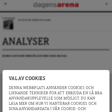
RECENSION
NY BLICK PÅ SVERIGE OCH ISLAM
ANALYSER
DENNA KATEGORI INNEHÅLLER ÄNNU INGA INLÄGG.
VAL AV COOKIES
DENNA WEBBPLATS ANVÄNDER COOKIES OCH
LIKNANDE TEKNIKER FÖR ATT ERBJUDA EN SÅ BRA
INNEHÅLL
NYHET
ANVÄNDARUPPLEVELSE SOM MÖJLIGT. DU KAN
GRANSKNING
ANALYS
LÄSA MER OM HUR VI HANTERAR COOKIES OCH
INTERVJU
BLOGG
DINA ANVÄNDARDATA I VÅR COOKIE- OCH
LEDARE
DEBATT