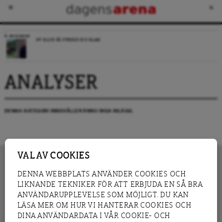
RECENSION
NY BLICK PÅ SVERIGE OCH ISLAM
ANALYSER
DENNA KATEGORI INNEHÅLLER ÄNNU INGA INLÄGG.
VAL AV COOKIES
DENNA WEBBPLATS ANVÄNDER COOKIES OCH
LIKNANDE TEKNIKER FÖR ATT ERBJUDA EN SÅ BRA
INNEHÅLL
NYHET
ANVÄNDARUPPLEVELSE SOM MÖJLIGT. DU KAN
GRANSKNING
ANALYS
LÄSA MER OM HUR VI HANTERAR COOKIES OCH
INTERVJU
BLOGG
DINA ANVÄNDARDATA I VÅR COOKIE- OCH
LEDARE
DEBATT