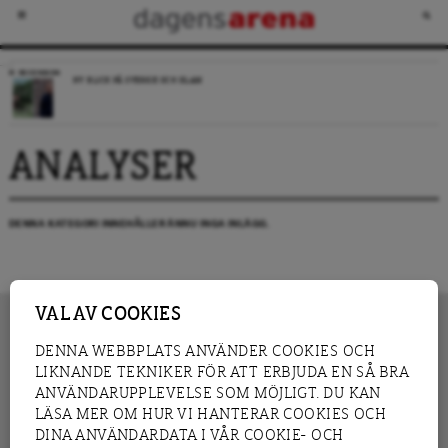
RECENSION
NY BLICK PÅ SVERIGE OCH ISLAM
ANALYSER
DENNA KATEGORI INNEHÅLLER ÄNNU INGA INLÄGG.
VAL AV COOKIES
DENNA WEBBPLATS ANVÄNDER COOKIES OCH
LIKNANDE TEKNIKER FÖR ATT ERBJUDA EN SÅ BRA
INNEHÅLL
NYHET
ANVÄNDARUPPLEVELSE SOM MÖJLIGT. DU KAN
GRANSKNING
ANALYS
LÄSA MER OM HUR VI HANTERAR COOKIES OCH
INTERVJU
BLOGG
DINA ANVÄNDARDATA I VÅR COOKIE- OCH
LEDARE
DEBATT