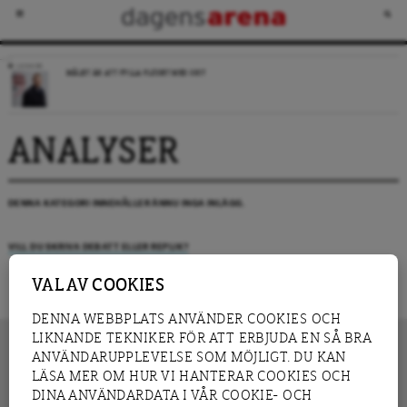
LEDARE
MÅLET ÄR ATT FYLLA FLÖDET MED SKIT
ANALYSER
DENNA KATEGORI INNEHÅLLER ÄNNU INGA INLÄGG.
VILL DU SKRIVA DEBATT ELLER REPLIK?
VAL AV COOKIES
DENNA WEBBPLATS ANVÄNDER COOKIES OCH
LIKNANDE TEKNIKER FÖR ATT ERBJUDA EN SÅ BRA
ANVÄNDARUPPLEVELSE SOM MÖJLIGT. DU KAN
LÄSA MER OM HUR VI HANTERAR COOKIES OCH
INNEHÅLL
DINA ANVÄNDARDATA I VÅR COOKIE- OCH
NYHET