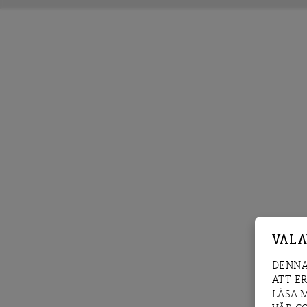
VAL 
DENNA
ATT E
LÄSA 