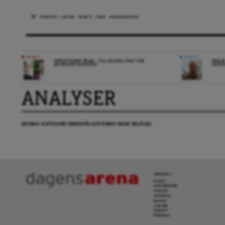
NYHETER
LEDARE
DEBATT
ESSÄ
ARENAGRUPPEN
NYHET
DEBATT
OPPOSITIONEN ENAD – VILL MILDRA KRAV FÖR
REPLI
ANHÖRIGINVANDRING
SANN
ANALYSER
DENNA KATEGORI INNEHÅLLER ÄNNU INGA INLÄGG.
INNEHÅLL
NYHET
GRANSKNING
ANALYS
INTERVJU
BLOGG
LEDARE
DEBATT
KRÖNIKA