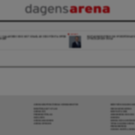
NYHET
K: I SALANDERS KRIG MOT ISRAEL ÄR DESS FÖRSTA OFFER
BOSTADSMINISTERN OM HYRESFÖRHAND
INGEN
UTVECKLINGEN NOGA”
ARENAGRUPPEN ÖVRIGA VERKSAMHETER
MER FRÅN DAGENS A
BOKFÖRLAGET ATLAS
OM DAGENS ARENA
ARENA IDÉ
KONTAKTA OSS
PREMISS FÖRLAG
ANNONSERA HOS OSS
SKOLINFO
DONERA
ARENAAKADEMIN
DENNA SIDA ANVÄNDE
ARENA OPINION
TIPSA DAGENS ARENA
PRENUMERERA
COOKIE-INSTÄLLNIN