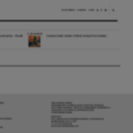
NYHETSBREV
DONERA
TIPSA
RECENSION
LINGARNA: ”FÖLJER
CHARMIG MEN OJÄMN SVENSK ROMANTISK KOMEDI
RENA
OM DAGENS ARENA
GRANSKANDE JOURNALISTIK, NYHETER, OPINION
OCH FÖRDJUPNING. FRÅN ETT OBEROENDE PERSPEKTIV.
ANSVARIG UTGIVARE & CHEFREDAKTÖR:
JESPER BENGTSSON
KONTAKT
R COOKIES
POLITIKENS OCH IDÉERNAS ARENA I STOCKHOLM
BARNHUSGATAN 4, 4TR
111 23 STOCKHOLM
INFO@DAGENSARENA.SE
GAR