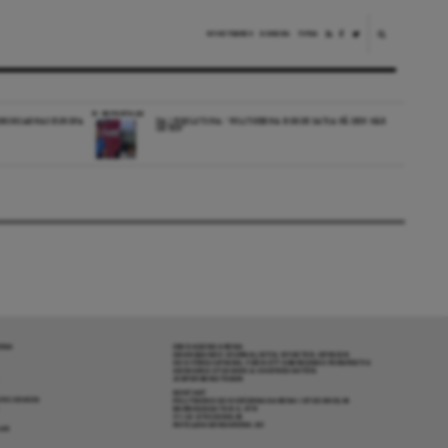
NYHETSBREV
DONERA
TIPSA
REPORTAGE
EDBORGARNAS EUROPA
DA I ESKILSTUNA: “POLITIKERNA BORDE SATSA PÅ DEN HÄR
ORTEN”
RENA
OM DAGENS ARENA
GRANSKANDE JOURNALISTIK, NYHETER, OPINION
OCH FÖRDJUPNING. FRÅN ETT OBEROENDE PERSPEKTIV.
ANSVARIG UTGIVARE & CHEFREDAKTÖR:
JESPER BENGTSSON
KONTAKT
R COOKIES
POLITIKENS OCH IDÉERNAS ARENA I STOCKHOLM
BARNHUSGATAN 4, 4TR
111 23 STOCKHOLM
INFO@DAGENSARENA.SE
GAR