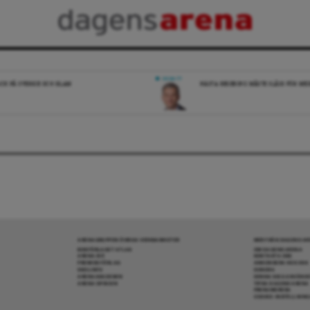
DEBATT
ICK PÅ SVERIGE OCH ISLAM
NÄSTA REGERING MÅSTE SLÅSS FÖR M
ARENAGRUPPEN ÖVRIGA VERKSAMHETER
MER FRÅN DAGENS A
BOKFÖRLAGET ATLAS
OM DAGENS ARENA
ARENA IDÉ
KONTAKTA OSS
PREMISS FÖRLAG
ANNONSERA HOS OSS
SKOLINFO
DONERA
ARENAAKADEMIN
DENNA SIDA ANVÄNDE
ARENA OPINION
TIPSA DAGENS ARENA
PRENUMERERA
COOKIE-INSTÄLLNIN