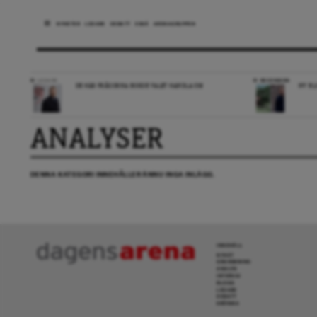
NYHETER
LEDARE
DEBATT
ESSÄ
ARENAGRUPPEN
LEDARE
RECENSION
DE HÄR FRÅGORNA BORDE VALET HANDLA OM
NY BL
ANALYSER
DENNA KATEGORI INNEHÅLLER ÄNNU INGA INLÄGG.
INNEHÅLL
NYHET
GRANSKNING
ANALYS
INTERVJU
BLOGG
LEDARE
DEBATT
KRÖNIKA