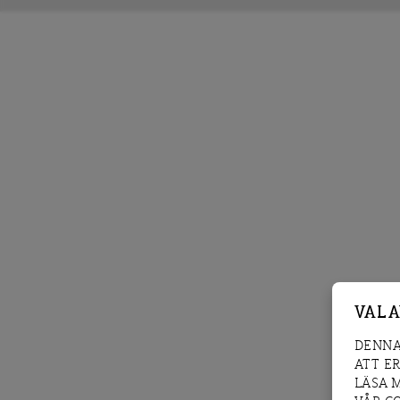
VAL 
DENNA
ATT E
LÄSA 