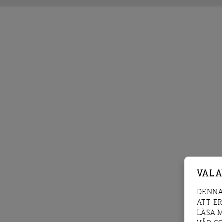
VAL 
DENNA
ATT E
LÄSA 