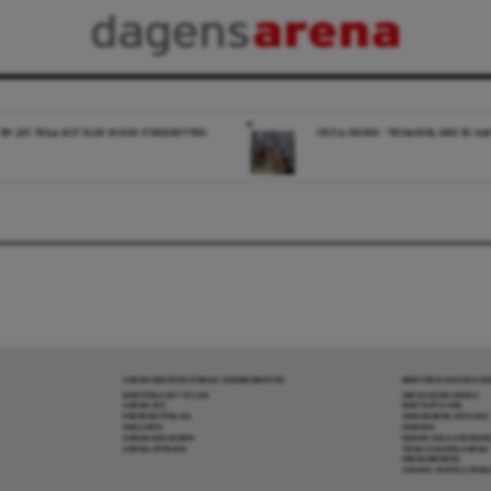
 EN LEX TESLA MOT ELON MUSKS STREJKBRYTERI
CEUTA-KRISEN: ”FRIHANDEL MED EU HA
ARENAGRUPPEN ÖVRIGA VERKSAMHETER
MER FRÅN DAGENS A
BOKFÖRLAGET ATLAS
OM DAGENS ARENA
ARENA IDÉ
KONTAKTA OSS
PREMISS FÖRLAG
ANNONSERA HOS OSS
SKOLINFO
DONERA
ARENAAKADEMIN
DENNA SIDA ANVÄNDE
ARENA OPINION
TIPSA DAGENS ARENA
PRENUMERERA
COOKIE-INSTÄLLNIN