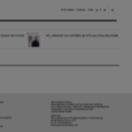
NYHETSBREV
DONERA
TIPSA
LEDARE
R SKAPAT FATTIGDOM”
NEJ, JOMHSHOF OCH LINDBERG ÄR INTE LIKA GODA KÅLSUPARE
RENA
OM DAGENS ARENA
GRANSKANDE JOURNALISTIK, NYHETER, OPINION
OCH FÖRDJUPNING. FRÅN ETT OBEROENDE PERSPEKTIV.
ANSVARIG UTGIVARE & CHEFREDAKTÖR:
JESPER BENGTSSON
KONTAKT
R COOKIES
POLITIKENS OCH IDÉERNAS ARENA I STOCKHOLM
BARNHUSGATAN 4, 4TR
111 23 STOCKHOLM
INFO@DAGENSARENA.SE
GAR