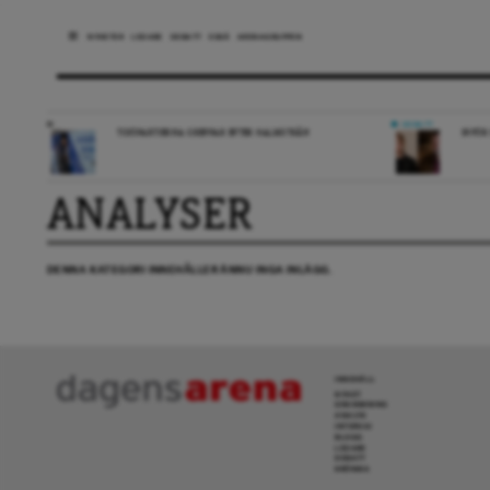
NYHETER
LEDARE
DEBATT
ESSÄ
ARENAGRUPPEN
DEBATT
TIDÖPARTIERNA GREPPAR EFTER HALMSTRÅN
INFÖR
ANALYSER
DENNA KATEGORI INNEHÅLLER ÄNNU INGA INLÄGG.
INNEHÅLL
NYHET
GRANSKNING
ANALYS
INTERVJU
BLOGG
LEDARE
DEBATT
KRÖNIKA