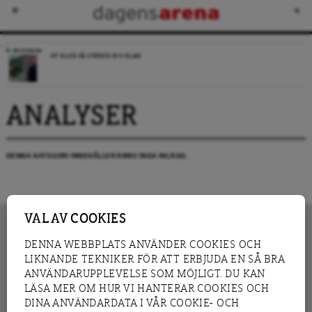
RECENSION
NY BLICK PÅ SVERIGE OCH ISLAM
ANALYSER
DENNA KATEGORI INNEHÅLLER ÄNNU INGA INLÄGG.
VAL AV COOKIES
DENNA WEBBPLATS ANVÄNDER COOKIES OCH
LIKNANDE TEKNIKER FÖR ATT ERBJUDA EN SÅ BRA
INNEHÅLL
NYHET
ANVÄNDARUPPLEVELSE SOM MÖJLIGT. DU KAN
GRANSKNING
ANALYS
LÄSA MER OM HUR VI HANTERAR COOKIES OCH
INTERVJU
BLOGG
DINA ANVÄNDARDATA I VÅR COOKIE- OCH
LEDARE
DEBATT