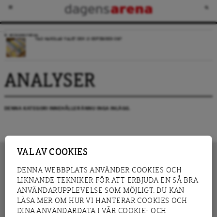
VECKANS FRÅGA
VAD HANDLAR VALET DEN 13 SEPTEMBER OM?
ANALYSER
DENNA KATEGORI INNEHÅLLER ÄNNU INGA INLÄGG.
VAL AV COOKIES
DENNA WEBBPLATS ANVÄNDER COOKIES OCH
LIKNANDE TEKNIKER FÖR ATT ERBJUDA EN SÅ BRA
INNEHÅLL
NYHET
ANVÄNDARUPPLEVELSE SOM MÖJLIGT. DU KAN
GRANSKNING
ANALYS
LÄSA MER OM HUR VI HANTERAR COOKIES OCH
INTERVJU
BLOGG
DINA ANVÄNDARDATA I VÅR COOKIE- OCH
LEDARE
DEBATT