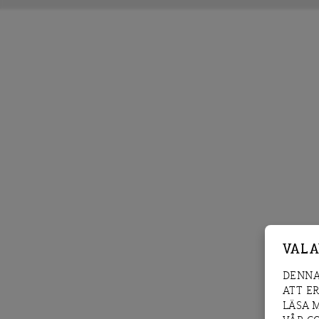
VAL 
DENNA
ATT E
LÄSA 