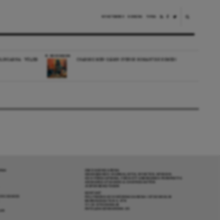
NYHETSBREV
DONERA
TIPSA
RECENSION
LINGARNA: ”FÖLJER
CHARMIG MEN OJÄMN SVENSK ROMANTISK KOMEDI
RENA
OM DAGENS ARENA
GRANSKANDE JOURNALISTIK, NYHETER, OPINION
OCH FÖRDJUPNING. FRÅN ETT OBEROENDE PERSPEKTIV.
ANSVARIG UTGIVARE & CHEFREDAKTÖR:
JESPER BENGTSSON
KONTAKT
R COOKIES
POLITIKENS OCH IDÉERNAS ARENA I STOCKHOLM
BARNHUSGATAN 4, 4TR
111 23 STOCKHOLM
INFO@DAGENSARENA.SE
GAR