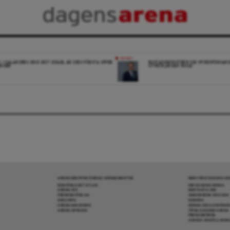
NYHET
K: I SALANDERS KRIG MOT ISRAEL ÄR DESS FÖRSTA OFFER
BOSTADSMINISTERN OM HYRESFÖRHAND
INGEN
UTVECKLINGEN NOGA”
ARENAGRUPPEN ÖVRIGA VERKSAMHETER
MER FRÅN DAGENS A
BOKFÖRLAGET ATLAS
OM DAGENS ARENA
ARENA IDÉ
KONTAKTA OSS
PREMISS FÖRLAG
ANNONSERA HOS OSS
SKOLINFO
DONERA
ARENAAKADEMIN
DENNA SIDA ANVÄNDE
ARENA OPINION
TIPSA DAGENS ARENA
PRENUMERERA
COOKIE-INSTÄLLNIN