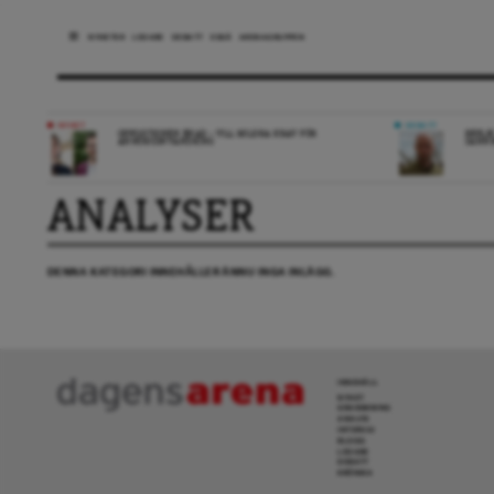
NYHETER
LEDARE
DEBATT
ESSÄ
ARENAGRUPPEN
NYHET
DEBATT
OPPOSITIONEN ENAD – VILL MILDRA KRAV FÖR
REPLI
ANHÖRIGINVANDRING
SANN
ANALYSER
DENNA KATEGORI INNEHÅLLER ÄNNU INGA INLÄGG.
INNEHÅLL
NYHET
GRANSKNING
ANALYS
INTERVJU
BLOGG
LEDARE
DEBATT
KRÖNIKA