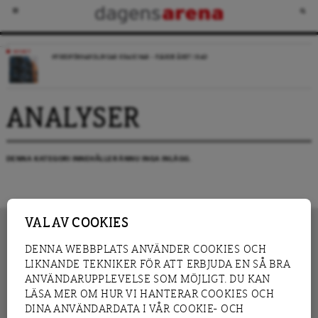
NYHET
HYRESFÖRHANDLINGAR KRASCHAR – FJÄRDE ÅRET I RAD
ANALYSER
DENNA KATEGORI INNEHÅLLER ÄNNU INGA INLÄGG.
VAL AV COOKIES
DENNA WEBBPLATS ANVÄNDER COOKIES OCH
LIKNANDE TEKNIKER FÖR ATT ERBJUDA EN SÅ BRA
INNEHÅLL
NYHET
ANVÄNDARUPPLEVELSE SOM MÖJLIGT. DU KAN
GRANSKNING
ANALYS
LÄSA MER OM HUR VI HANTERAR COOKIES OCH
INTERVJU
BLOGG
DINA ANVÄNDARDATA I VÅR COOKIE- OCH
LEDARE
DEBATT