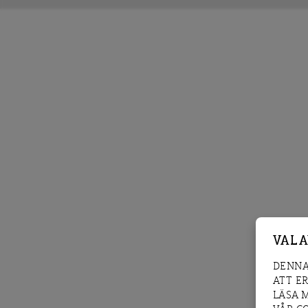
VAL 
DENNA
ATT E
LÄSA 