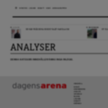
NYHETER
LEDARE
DEBATT
ESSÄ
ARENAGRUPPEN
LEDARE
RECENSION
DE HÄR FRÅGORNA BORDE VALET HANDLA OM
NY BL
ANALYSER
DENNA KATEGORI INNEHÅLLER ÄNNU INGA INLÄGG.
INNEHÅLL
NYHET
GRANSKNING
ANALYS
INTERVJU
BLOGG
LEDARE
DEBATT
KRÖNIKA