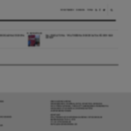
NYHETSBREV
DONERA
TIPSA
REPORTAGE
EDBORGARNAS EUROPA
DA I ESKILSTUNA: “POLITIKERNA BORDE SATSA PÅ DEN HÄR
ORTEN”
RENA
OM DAGENS ARENA
GRANSKANDE JOURNALISTIK, NYHETER, OPINION
OCH FÖRDJUPNING. FRÅN ETT OBEROENDE PERSPEKTIV.
ANSVARIG UTGIVARE & CHEFREDAKTÖR:
JESPER BENGTSSON
KONTAKT
R COOKIES
POLITIKENS OCH IDÉERNAS ARENA I STOCKHOLM
BARNHUSGATAN 4, 4TR
111 23 STOCKHOLM
INFO@DAGENSARENA.SE
GAR