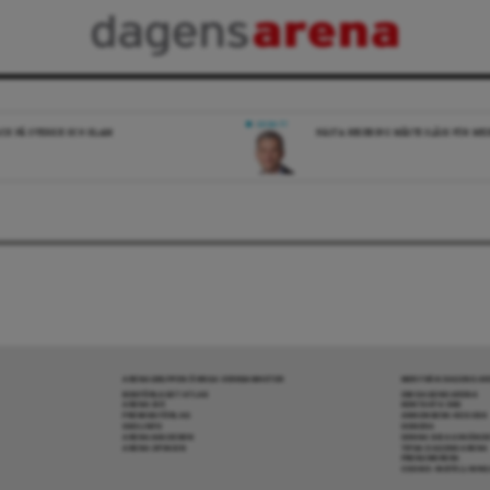
DEBATT
ICK PÅ SVERIGE OCH ISLAM
NÄSTA REGERING MÅSTE SLÅSS FÖR M
ARENAGRUPPEN ÖVRIGA VERKSAMHETER
MER FRÅN DAGENS A
BOKFÖRLAGET ATLAS
OM DAGENS ARENA
ARENA IDÉ
KONTAKTA OSS
PREMISS FÖRLAG
ANNONSERA HOS OSS
SKOLINFO
DONERA
ARENAAKADEMIN
DENNA SIDA ANVÄNDE
ARENA OPINION
TIPSA DAGENS ARENA
PRENUMERERA
COOKIE-INSTÄLLNIN