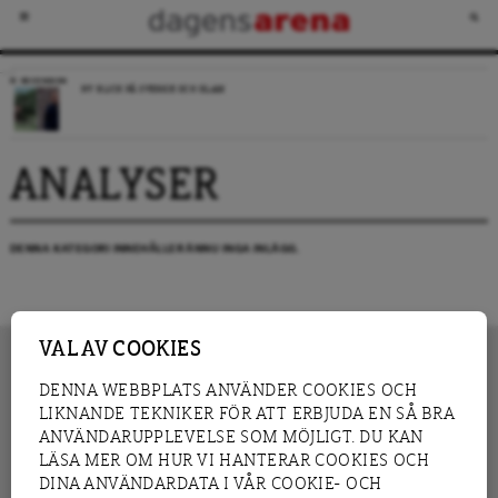
RECENSION
NY BLICK PÅ SVERIGE OCH ISLAM
ANALYSER
DENNA KATEGORI INNEHÅLLER ÄNNU INGA INLÄGG.
VAL AV COOKIES
DENNA WEBBPLATS ANVÄNDER COOKIES OCH
LIKNANDE TEKNIKER FÖR ATT ERBJUDA EN SÅ BRA
INNEHÅLL
NYHET
ANVÄNDARUPPLEVELSE SOM MÖJLIGT. DU KAN
GRANSKNING
ANALYS
LÄSA MER OM HUR VI HANTERAR COOKIES OCH
INTERVJU
BLOGG
DINA ANVÄNDARDATA I VÅR COOKIE- OCH
LEDARE
DEBATT