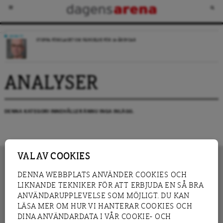
DEBATT
STOPPA FÖRSLAGET OM FÄNGELSE FÖR 14-ÅRINGAR
ANALYSER
DENNA KATEGORI INNEHÅLLER ÄNNU INGA INLÄGG.
VAL AV COOKIES
DENNA WEBBPLATS ANVÄNDER COOKIES OCH
LIKNANDE TEKNIKER FÖR ATT ERBJUDA EN SÅ BRA
INNEHÅLL
NYHET
ANVÄNDARUPPLEVELSE SOM MÖJLIGT. DU KAN
GRANSKNING
ANALYS
LÄSA MER OM HUR VI HANTERAR COOKIES OCH
INTERVJU
BLOGG
DINA ANVÄNDARDATA I VÅR COOKIE- OCH
LEDARE
DEBATT