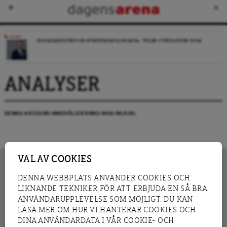
NYHET
BOSTADSMINISTERN OM HYRESFÖRHANDLINGARNA: ”FÖLJER UTVECKLINGEN NOGA”
ANALYSER
DENNA KATEGORI INNEHÅLLER ÄNNU INGA INLÄGG.
VAL AV COOKIES
DENNA WEBBPLATS ANVÄNDER COOKIES OCH
LIKNANDE TEKNIKER FÖR ATT ERBJUDA EN SÅ BRA
INNEHÅLL
NYHET
ANVÄNDARUPPLEVELSE SOM MÖJLIGT. DU KAN
GRANSKNING
ANALYS
LÄSA MER OM HUR VI HANTERAR COOKIES OCH
INTERVJU
BLOGG
DINA ANVÄNDARDATA I VÅR COOKIE- OCH
LEDARE
DEBATT