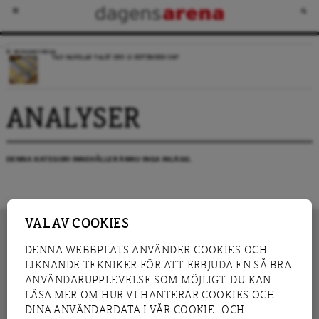
VECKANS FRÅGA
VAD HANDLAR VALET DEN 13 SEPTEMBER OM?
ANALYSER
DENNA KATEGORI INNEHÅLLER ÄNNU INGA INLÄGG.
VAL AV COOKIES
DENNA WEBBPLATS ANVÄNDER COOKIES OCH
LIKNANDE TEKNIKER FÖR ATT ERBJUDA EN SÅ BRA
INNEHÅLL
NYHET
ANVÄNDARUPPLEVELSE SOM MÖJLIGT. DU KAN
GRANSKNING
ANALYS
LÄSA MER OM HUR VI HANTERAR COOKIES OCH
INTERVJU
BLOGG
DINA ANVÄNDARDATA I VÅR COOKIE- OCH
LEDARE
DEBATT