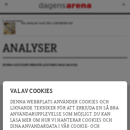
VECKANS FRÅGA
VAD HANDLAR VALET DEN 13 SEPTEMBER OM?
ANALYSER
DENNA KATEGORI INNEHÅLLER ÄNNU INGA INLÄGG.
VAL AV COOKIES
DENNA WEBBPLATS ANVÄNDER COOKIES OCH
LIKNANDE TEKNIKER FÖR ATT ERBJUDA EN SÅ BRA
INNEHÅLL
NYHET
ANVÄNDARUPPLEVELSE SOM MÖJLIGT. DU KAN
GRANSKNING
ANALYS
LÄSA MER OM HUR VI HANTERAR COOKIES OCH
INTERVJU
BLOGG
DINA ANVÄNDARDATA I VÅR COOKIE- OCH
LEDARE
DEBATT