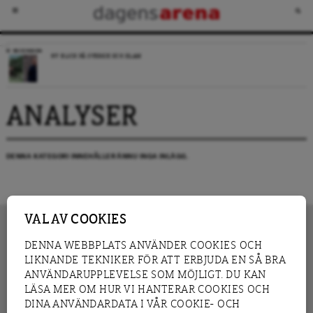
RECENSION
NY BLICK PÅ SVERIGE OCH ISLAM
ANALYSER
DENNA KATEGORI INNEHÅLLER ÄNNU INGA INLÄGG.
VAL AV COOKIES
DENNA WEBBPLATS ANVÄNDER COOKIES OCH
LIKNANDE TEKNIKER FÖR ATT ERBJUDA EN SÅ BRA
INNEHÅLL
NYHET
ANVÄNDARUPPLEVELSE SOM MÖJLIGT. DU KAN
GRANSKNING
ANALYS
LÄSA MER OM HUR VI HANTERAR COOKIES OCH
INTERVJU
BLOGG
DINA ANVÄNDARDATA I VÅR COOKIE- OCH
LEDARE
DEBATT