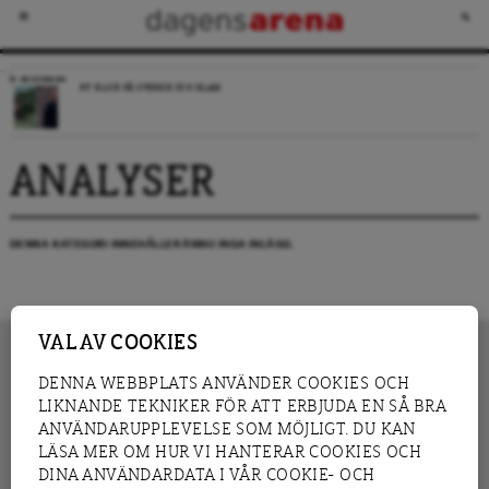
RECENSION
NY BLICK PÅ SVERIGE OCH ISLAM
ANALYSER
DENNA KATEGORI INNEHÅLLER ÄNNU INGA INLÄGG.
VAL AV COOKIES
DENNA WEBBPLATS ANVÄNDER COOKIES OCH
LIKNANDE TEKNIKER FÖR ATT ERBJUDA EN SÅ BRA
INNEHÅLL
NYHET
ANVÄNDARUPPLEVELSE SOM MÖJLIGT. DU KAN
GRANSKNING
ANALYS
LÄSA MER OM HUR VI HANTERAR COOKIES OCH
INTERVJU
BLOGG
DINA ANVÄNDARDATA I VÅR COOKIE- OCH
LEDARE
DEBATT