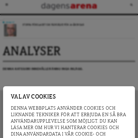
DEBATT
STOPPA FÖRSLAGET OM FÄNGELSE FÖR 14-ÅRINGAR
ANALYSER
DENNA KATEGORI INNEHÅLLER ÄNNU INGA INLÄGG.
VAL AV COOKIES
DENNA WEBBPLATS ANVÄNDER COOKIES OCH
LIKNANDE TEKNIKER FÖR ATT ERBJUDA EN SÅ BRA
INNEHÅLL
NYHET
ANVÄNDARUPPLEVELSE SOM MÖJLIGT. DU KAN
GRANSKNING
ANALYS
LÄSA MER OM HUR VI HANTERAR COOKIES OCH
INTERVJU
BLOGG
DINA ANVÄNDARDATA I VÅR COOKIE- OCH
LEDARE
DEBATT