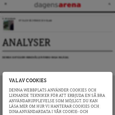
RECENSION
NY BLICK PÅ SVERIGE OCH ISLAM
ANALYSER
DENNA KATEGORI INNEHÅLLER ÄNNU INGA INLÄGG.
VAL AV COOKIES
DENNA WEBBPLATS ANVÄNDER COOKIES OCH
LIKNANDE TEKNIKER FÖR ATT ERBJUDA EN SÅ BRA
INNEHÅLL
NYHET
ANVÄNDARUPPLEVELSE SOM MÖJLIGT. DU KAN
GRANSKNING
ANALYS
LÄSA MER OM HUR VI HANTERAR COOKIES OCH
INTERVJU
BLOGG
DINA ANVÄNDARDATA I VÅR COOKIE- OCH
LEDARE
DEBATT