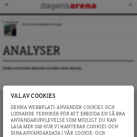
RECENSION
NY BLICK PÅ SVERIGE OCH ISLAM
ANALYSER
DENNA KATEGORI INNEHÅLLER ÄNNU INGA INLÄGG.
VAL AV COOKIES
DENNA WEBBPLATS ANVÄNDER COOKIES OCH
LIKNANDE TEKNIKER FÖR ATT ERBJUDA EN SÅ BRA
INNEHÅLL
NYHET
ANVÄNDARUPPLEVELSE SOM MÖJLIGT. DU KAN
GRANSKNING
ANALYS
LÄSA MER OM HUR VI HANTERAR COOKIES OCH
INTERVJU
BLOGG
DINA ANVÄNDARDATA I VÅR COOKIE- OCH
LEDARE
DEBATT