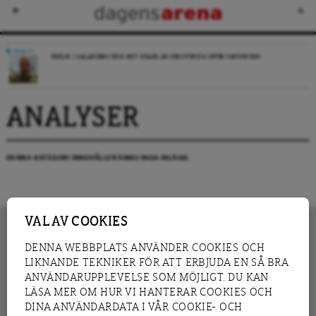
DEBATT
REPLIK: I SALANDERS KRIG MOT ISRAEL ÄR DESS FÖRSTA OFFER SANNINGEN
ANALYSER
DENNA KATEGORI INNEHÅLLER ÄNNU INGA INLÄGG.
VAL AV COOKIES
DENNA WEBBPLATS ANVÄNDER COOKIES OCH
LIKNANDE TEKNIKER FÖR ATT ERBJUDA EN SÅ BRA
INNEHÅLL
NYHET
ANVÄNDARUPPLEVELSE SOM MÖJLIGT. DU KAN
GRANSKNING
ANALYS
LÄSA MER OM HUR VI HANTERAR COOKIES OCH
INTERVJU
BLOGG
DINA ANVÄNDARDATA I VÅR COOKIE- OCH
LEDARE
DEBATT