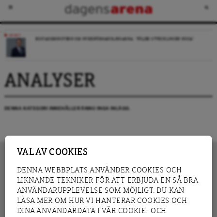
NYHET
BOSTADSMINISTERN OM HYRESFÖRHANDLINGARNA: ”FÖLJER UTVECKLINGEN NOGA”
ANALYSER
DENNA KATEGORI INNEHÅLLER ÄNNU INGA INLÄGG.
VAL AV COOKIES
DENNA WEBBPLATS ANVÄNDER COOKIES OCH
LIKNANDE TEKNIKER FÖR ATT ERBJUDA EN SÅ BRA
INNEHÅLL
NYHET
ANVÄNDARUPPLEVELSE SOM MÖJLIGT. DU KAN
GRANSKNING
ANALYS
LÄSA MER OM HUR VI HANTERAR COOKIES OCH
INTERVJU
BLOGG
DINA ANVÄNDARDATA I VÅR COOKIE- OCH
LEDARE
DEBATT