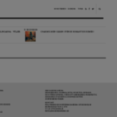
NYHETSBREV
DONERA
TIPSA
RECENSION
LINGARNA: ”FÖLJER
CHARMIG MEN OJÄMN SVENSK ROMANTISK KOMEDI
RENA
OM DAGENS ARENA
GRANSKANDE JOURNALISTIK, NYHETER, OPINION
OCH FÖRDJUPNING. FRÅN ETT OBEROENDE PERSPEKTIV.
ANSVARIG UTGIVARE & CHEFREDAKTÖR:
JESPER BENGTSSON
KONTAKT
R COOKIES
POLITIKENS OCH IDÉERNAS ARENA I STOCKHOLM
BARNHUSGATAN 4, 4TR
111 23 STOCKHOLM
INFO@DAGENSARENA.SE
GAR