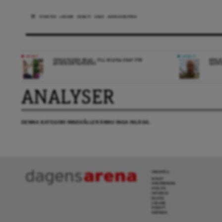
NYHETER
LEDARE
DEBATT
ESSÄ
ARENAGRUPPEN
NYHET
DEBATT
OPPOSITIONEN ENAD – VILL MILDRA KRAV FÖR
REPLI
ANHÖRIGINVANDRING
SANN
ANALYSER
DENNA KATEGORI INNEHÅLLER ÄNNU INGA INLÄGG.
INNEHÅLL
NYHET
GRANSKNING
ANALYS
INTERVJU
BLOGG
LEDARE
DEBATT
KRÖNIKA