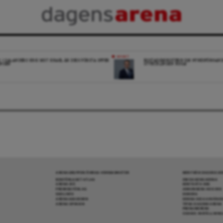
NYHET
K: I SALANDERS KRIG MOT ISRAEL ÄR DESS FÖRSTA OFFER
BOSTADSMINISTERN OM HYRESFÖRHAND
INGEN
UTVECKLINGEN NOGA”
ARENAGRUPPEN ÖVRIGA VERKSAMHETER
MER FRÅN DAGENS A
BOKFÖRLAGET ATLAS
OM DAGENS ARENA
ARENA IDÉ
KONTAKTA OSS
PREMISS FÖRLAG
ANNONSERA HOS OSS
SKOLINFO
DONERA
ARENAAKADEMIN
DENNA SIDA ANVÄNDE
ARENA OPINION
TIPSA DAGENS ARENA
PRENUMERERA
COOKIE-INSTÄLLNIN