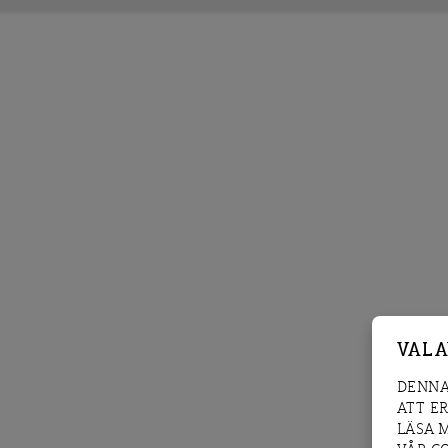
VAL 
DENNA
ATT E
LÄSA 