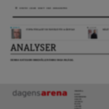
NYHETER
LEDARE
DEBATT
ESSÄ
ARENAGRUPPEN
DEBATT
LEDARE
STOPPA FÖRSLAGET OM FÄNGELSE FÖR 14-ÅRINGAR
MÅLET
ANALYSER
DENNA KATEGORI INNEHÅLLER ÄNNU INGA INLÄGG.
INNEHÅLL
NYHET
GRANSKNING
ANALYS
INTERVJU
BLOGG
LEDARE
DEBATT