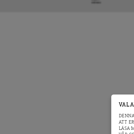
KRÖNIKA
VAL 
DENNA
ATT E
LÄSA 