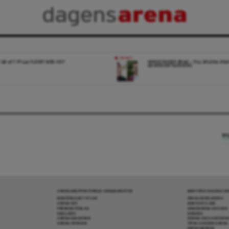
NYHET
 ÄR ATT FYLLA FLÖDET MED SKIT
OPPOSITIONEN ENAD – VILL MILDRA KRA
ANHÖRIGINVANDRING
VI
ARENAGRUPPEN ÖVRIGA VERKSAMHETER
MER FRÅN DAGENS A
BOKFÖRLAGET ATLAS
OM DAGENS ARENA
ARENA IDÉ
KONTAKTA OSS
PREMISS FÖRLAG
ANNONSERA HOS OSS
SKOLINFO
DONERA
ARENAAKADEMIN
DENNA SIDA ANVÄNDE
ARENA OPINION
TIPSA DAGENS ARENA
PRENUMERERA