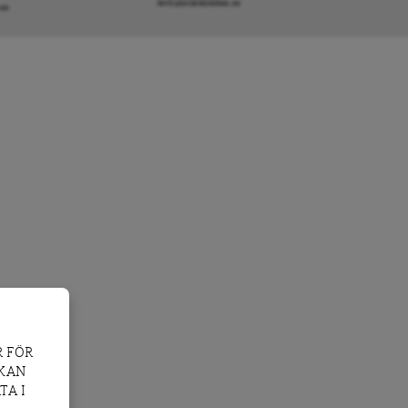
INFO@DAGENSARENA.SE
GAR
 FÖR
 KAN
TA I