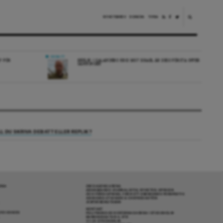
NYHETSBREV
DONERA
TIPSA
DEBATT
V FÖR
REPLIK: I SALANDERS KRIG MOT ISRAEL ÄR DESS FÖRSTA OFFER
SANNINGEN
LL DU SKRIVA DEBATT ELLER REPLIK?
RENA
OM DAGENS ARENA
GRANSKANDE JOURNALISTIK, NYHETER, OPINION
OCH FÖRDJUPNING. FRÅN ETT OBEROENDE PERSPEKTIV.
ANSVARIG UTGIVARE & CHEFREDAKTÖR:
JESPER BENGTSSON
KONTAKT
R COOKIES
POLITIKENS OCH IDÉERNAS ARENA I STOCKHOLM
BARNHUSGATAN 4, 4TR
111 23 STOCKHOLM