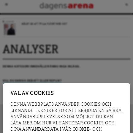
LEDARE
MÅLET ÄR ATT FYLLA FLÖDET MED SKIT
ANALYSER
DENNA KATEGORI INNEHÅLLER ÄNNU INGA INLÄGG.
VILL DU SKRIVA DEBATT ELLER REPLIK?
VAL AV COOKIES
DENNA WEBBPLATS ANVÄNDER COOKIES OCH
LIKNANDE TEKNIKER FÖR ATT ERBJUDA EN SÅ BRA
ANVÄNDARUPPLEVELSE SOM MÖJLIGT. DU KAN
LÄSA MER OM HUR VI HANTERAR COOKIES OCH
INNEHÅLL
DINA ANVÄNDARDATA I VÅR COOKIE- OCH
NYHET