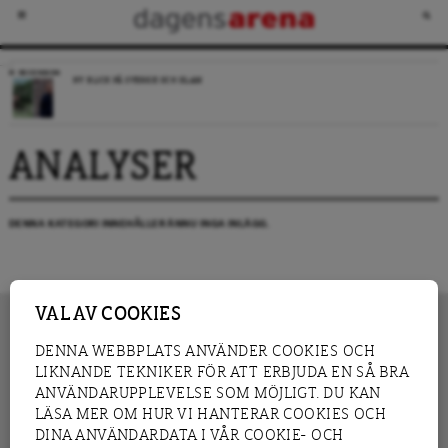
RECENSION
NY BLICK PÅ SVERIGE OCH ISLAM
ANALYSER
DENNA KATEGORI INNEHÅLLER ÄNNU INGA INLÄGG.
VAL AV COOKIES
DENNA WEBBPLATS ANVÄNDER COOKIES OCH
LIKNANDE TEKNIKER FÖR ATT ERBJUDA EN SÅ BRA
INNEHÅLL
NYHET
ANVÄNDARUPPLEVELSE SOM MÖJLIGT. DU KAN
GRANSKNING
ANALYS
LÄSA MER OM HUR VI HANTERAR COOKIES OCH
INTERVJU
BLOGG
DINA ANVÄNDARDATA I VÅR COOKIE- OCH
LEDARE
DEBATT