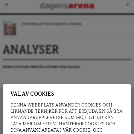
DEBATT
STOPPA FÖRSLAGET OM FÄNGELSE FÖR 14-ÅRINGAR
ANALYSER
DENNA KATEGORI INNEHÅLLER ÄNNU INGA INLÄGG.
VAL AV COOKIES
DENNA WEBBPLATS ANVÄNDER COOKIES OCH
LIKNANDE TEKNIKER FÖR ATT ERBJUDA EN SÅ BRA
INNEHÅLL
NYHET
ANVÄNDARUPPLEVELSE SOM MÖJLIGT. DU KAN
GRANSKNING
ANALYS
LÄSA MER OM HUR VI HANTERAR COOKIES OCH
INTERVJU
BLOGG
DINA ANVÄNDARDATA I VÅR COOKIE- OCH
LEDARE
DEBATT