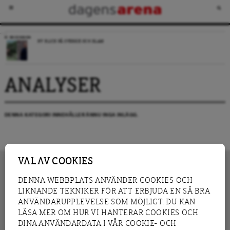
RECENSION
NY BLICK PÅ SVERIGE OCH ISLAM
ANALYSER
DENNA KATEGORI INNEHÅLLER ÄNNU INGA INLÄGG.
VAL AV COOKIES
DENNA WEBBPLATS ANVÄNDER COOKIES OCH
LIKNANDE TEKNIKER FÖR ATT ERBJUDA EN SÅ BRA
INNEHÅLL
NYHET
ANVÄNDARUPPLEVELSE SOM MÖJLIGT. DU KAN
GRANSKNING
ANALYS
LÄSA MER OM HUR VI HANTERAR COOKIES OCH
INTERVJU
BLOGG
DINA ANVÄNDARDATA I VÅR COOKIE- OCH
LEDARE
DEBATT