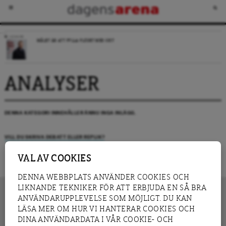
LEDARE
MÅLET ÄR ATT FYLLA FLÖDET MED SKIT
ANALYSER
DENNA KATEGORI INNEHÅLLER ÄNNU INGA INLÄGG.
VILL DU SKRIVA DEBATT ELLER REPLIK?
VAL AV COOKIES
DENNA WEBBPLATS ANVÄNDER COOKIES OCH
LIKNANDE TEKNIKER FÖR ATT ERBJUDA EN SÅ BRA
ANVÄNDARUPPLEVELSE SOM MÖJLIGT. DU KAN
LÄSA MER OM HUR VI HANTERAR COOKIES OCH
INNEHÅLL
DINA ANVÄNDARDATA I VÅR COOKIE- OCH
NYHET