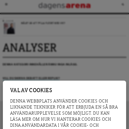
LEDARE
MÅLET ÄR ATT FYLLA FLÖDET MED SKIT
ANALYSER
DENNA KATEGORI INNEHÅLLER ÄNNU INGA INLÄGG.
VILL DU SKRIVA DEBATT ELLER REPLIK?
VAL AV COOKIES
DENNA WEBBPLATS ANVÄNDER COOKIES OCH
LIKNANDE TEKNIKER FÖR ATT ERBJUDA EN SÅ BRA
ANVÄNDARUPPLEVELSE SOM MÖJLIGT. DU KAN
LÄSA MER OM HUR VI HANTERAR COOKIES OCH
INNEHÅLL
DINA ANVÄNDARDATA I VÅR COOKIE- OCH
NYHET