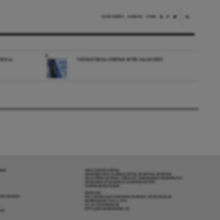
NYHETSBREV
DONERA
TIPSA
VECKLA
TIDÖPARTIERNA GREPPAR EFTER HALMSTRÅN
RENA
OM DAGENS ARENA
GRANSKANDE JOURNALISTIK, NYHETER, OPINION
OCH FÖRDJUPNING. FRÅN ETT OBEROENDE PERSPEKTIV.
ANSVARIG UTGIVARE & CHEFREDAKTÖR:
JESPER BENGTSSON
KONTAKT
R COOKIES
POLITIKENS OCH IDÉERNAS ARENA I STOCKHOLM
BARNHUSGATAN 4, 4TR
111 23 STOCKHOLM
INFO@DAGENSARENA.SE
GAR