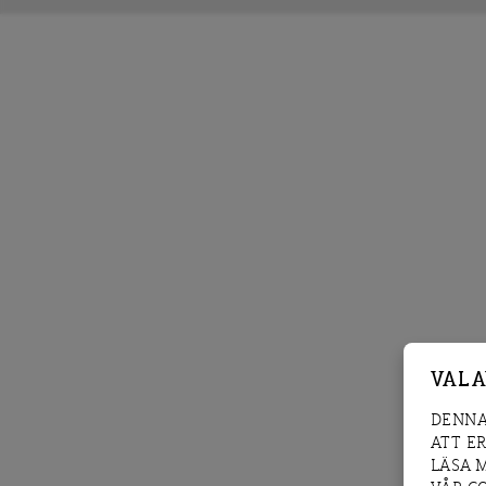
VAL 
DENNA
ATT E
LÄSA 