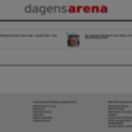
DEBATT
FÖRHANDLINGAR KRASCHAR – FJÄRDE ÅRET I RAD
EN RÖDGRÖN REGERING KAN BÖRJA AV
MARKNADSSKOLAN
ARENAGRUPPEN ÖVRIGA VERKSAMHETER
MER FRÅN DAGENS A
BOKFÖRLAGET ATLAS
OM DAGENS ARENA
ARENA IDÉ
KONTAKTA OSS
PREMISS FÖRLAG
ANNONSERA HOS OSS
SKOLINFO
DONERA
ARENAAKADEMIN
DENNA SIDA ANVÄNDE
ARENA OPINION
TIPSA DAGENS ARENA
PRENUMERERA
COOKIE-INSTÄLLNIN