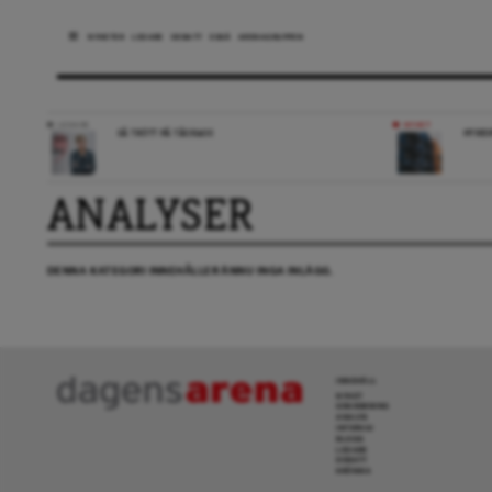
NYHETER
LEDARE
DEBATT
ESSÄ
ARENAGRUPPEN
LEDARE
NYHET
SÅ TRÖTT PÅ TÅGKAOS
HYRES
ANALYSER
DENNA KATEGORI INNEHÅLLER ÄNNU INGA INLÄGG.
INNEHÅLL
NYHET
GRANSKNING
ANALYS
INTERVJU
BLOGG
LEDARE
DEBATT
KRÖNIKA