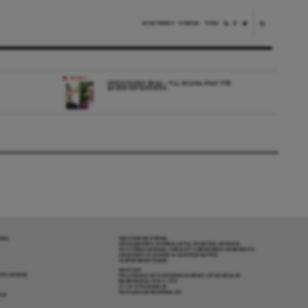
NYHETSBREV
DONERA
TIPSA
NYHET
OPPOSITIONEN ENAD – VILL MILDRA KRAV FÖR
ANHÖRIGINVANDRING
RENA
OM DAGENS ARENA
GRANSKANDE JOURNALISTIK, NYHETER, OPINION
OCH FÖRDJUPNING. FRÅN ETT OBEROENDE PERSPEKTIV.
ANSVARIG UTGIVARE & CHEFREDAKTÖR:
JESPER BENGTSSON
KONTAKT
R COOKIES
POLITIKENS OCH IDÉERNAS ARENA I STOCKHOLM
BARNHUSGATAN 4, 4TR
111 23 STOCKHOLM
INFO@DAGENSARENA.SE
GAR