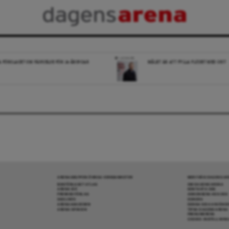
LEDARE
A FÖRSLAGET OM FÄNGELSE FÖR 14-ÅRINGAR
MÅLET ÄR ATT FYLLA FLÖDET MED SKIT
ARENAGRUPPEN ÖVRIGA VERKSAMHETER
MER FRÅN DAGENS A
BOKFÖRLAGET ATLAS
OM DAGENS ARENA
ARENA IDÉ
KONTAKTA OSS
PREMISS FÖRLAG
ANNONSERA HOS OSS
SKOLINFO
DONERA
ARENAAKADEMIN
DENNA SIDA ANVÄNDE
ARENA OPINION
TIPSA DAGENS ARENA
PRENUMERERA
COOKIE-INSTÄLLNIN