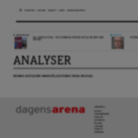
NYHETER
LEDARE
DEBATT
ESSÄ
ARENAGRUPPEN
REPORTAGE
DEBATT
DA I ESKILSTUNA: “POLITIKERNA BORDE SATSA PÅ DEN HÄR
STOPP
ORTEN”
ANALYSER
DENNA KATEGORI INNEHÅLLER ÄNNU INGA INLÄGG.
INNEHÅLL
NYHET
GRANSKNING
ANALYS
INTERVJU
BLOGG
LEDARE
DEBATT
KRÖNIKA