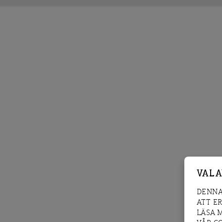
VAL 
DENNA
ATT E
LÄSA 