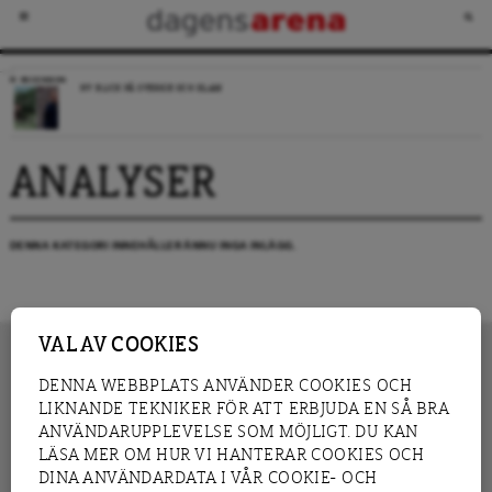
RECENSION
NY BLICK PÅ SVERIGE OCH ISLAM
ANALYSER
DENNA KATEGORI INNEHÅLLER ÄNNU INGA INLÄGG.
VAL AV COOKIES
DENNA WEBBPLATS ANVÄNDER COOKIES OCH
LIKNANDE TEKNIKER FÖR ATT ERBJUDA EN SÅ BRA
INNEHÅLL
NYHET
ANVÄNDARUPPLEVELSE SOM MÖJLIGT. DU KAN
GRANSKNING
ANALYS
LÄSA MER OM HUR VI HANTERAR COOKIES OCH
INTERVJU
BLOGG
DINA ANVÄNDARDATA I VÅR COOKIE- OCH
LEDARE
DEBATT