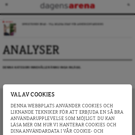
NYHET
OPPOSITIONEN ENAD – VILL MILDRA KRAV FÖR ANHÖRIGINVANDRING
ANALYSER
DENNA KATEGORI INNEHÅLLER ÄNNU INGA INLÄGG.
VAL AV COOKIES
DENNA WEBBPLATS ANVÄNDER COOKIES OCH
LIKNANDE TEKNIKER FÖR ATT ERBJUDA EN SÅ BRA
INNEHÅLL
NYHET
ANVÄNDARUPPLEVELSE SOM MÖJLIGT. DU KAN
GRANSKNING
ANALYS
LÄSA MER OM HUR VI HANTERAR COOKIES OCH
INTERVJU
BLOGG
DINA ANVÄNDARDATA I VÅR COOKIE- OCH
LEDARE
DEBATT