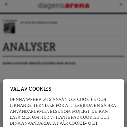
RECENSION
NY BLICK PÅ SVERIGE OCH ISLAM
ANALYSER
DENNA KATEGORI INNEHÅLLER ÄNNU INGA INLÄGG.
VAL AV COOKIES
DENNA WEBBPLATS ANVÄNDER COOKIES OCH
LIKNANDE TEKNIKER FÖR ATT ERBJUDA EN SÅ BRA
INNEHÅLL
NYHET
ANVÄNDARUPPLEVELSE SOM MÖJLIGT. DU KAN
GRANSKNING
ANALYS
LÄSA MER OM HUR VI HANTERAR COOKIES OCH
INTERVJU
BLOGG
DINA ANVÄNDARDATA I VÅR COOKIE- OCH
LEDARE
DEBATT