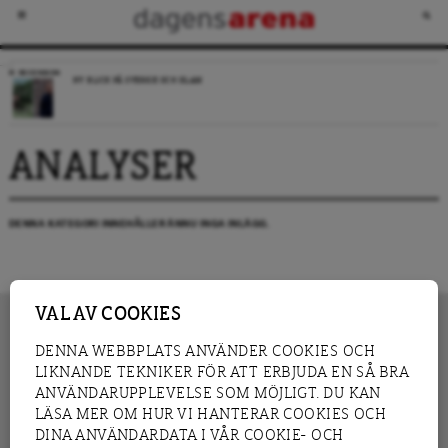
RECENSION
NY BLICK PÅ SVERIGE OCH ISLAM
ANALYSER
DENNA KATEGORI INNEHÅLLER ÄNNU INGA INLÄGG.
VAL AV COOKIES
DENNA WEBBPLATS ANVÄNDER COOKIES OCH
LIKNANDE TEKNIKER FÖR ATT ERBJUDA EN SÅ BRA
INNEHÅLL
NYHET
ANVÄNDARUPPLEVELSE SOM MÖJLIGT. DU KAN
GRANSKNING
ANALYS
LÄSA MER OM HUR VI HANTERAR COOKIES OCH
INTERVJU
BLOGG
DINA ANVÄNDARDATA I VÅR COOKIE- OCH
LEDARE
DEBATT