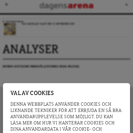
VECKANS FRÅGA
VAD HANDLAR VALET DEN 13 SEPTEMBER OM?
ANALYSER
DENNA KATEGORI INNEHÅLLER ÄNNU INGA INLÄGG.
VAL AV COOKIES
DENNA WEBBPLATS ANVÄNDER COOKIES OCH
LIKNANDE TEKNIKER FÖR ATT ERBJUDA EN SÅ BRA
INNEHÅLL
NYHET
ANVÄNDARUPPLEVELSE SOM MÖJLIGT. DU KAN
GRANSKNING
ANALYS
LÄSA MER OM HUR VI HANTERAR COOKIES OCH
INTERVJU
BLOGG
DINA ANVÄNDARDATA I VÅR COOKIE- OCH
LEDARE
DEBATT