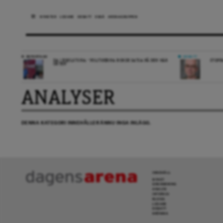
NYHETER
LEDARE
DEBATT
ESSÄ
ARENAGRUPPEN
REPORTAGE
DEBATT
DA I ESKILSTUNA: “POLITIKERNA BORDE SATSA PÅ DEN HÄR
STOPP
ORTEN”
ANALYSER
DENNA KATEGORI INNEHÅLLER ÄNNU INGA INLÄGG.
INNEHÅLL
NYHET
GRANSKNING
ANALYS
INTERVJU
BLOGG
LEDARE
DEBATT
KRÖNIKA