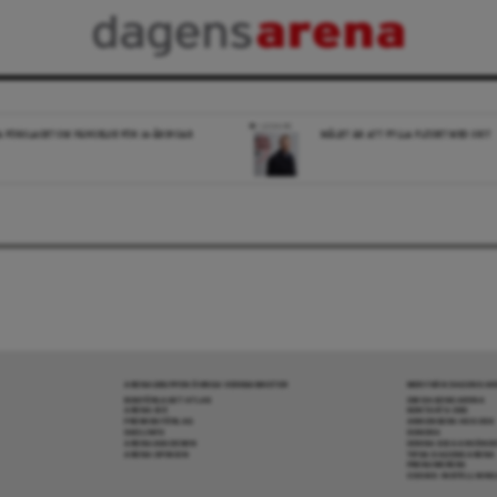
LEDARE
A FÖRSLAGET OM FÄNGELSE FÖR 14-ÅRINGAR
MÅLET ÄR ATT FYLLA FLÖDET MED SKIT
ARENAGRUPPEN ÖVRIGA VERKSAMHETER
MER FRÅN DAGENS A
BOKFÖRLAGET ATLAS
OM DAGENS ARENA
ARENA IDÉ
KONTAKTA OSS
PREMISS FÖRLAG
ANNONSERA HOS OSS
SKOLINFO
DONERA
ARENAAKADEMIN
DENNA SIDA ANVÄNDE
ARENA OPINION
TIPSA DAGENS ARENA
PRENUMERERA
COOKIE-INSTÄLLNIN