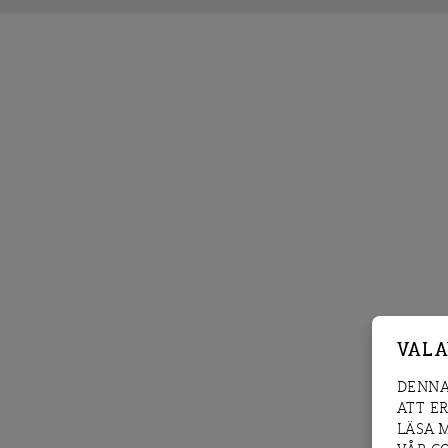
VAL 
DENNA
ATT E
LÄSA 