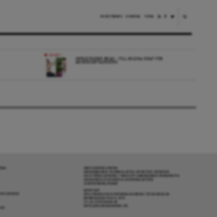
NYHETSBREV
DONERA
TIPSA
NYHET
OPPOSITIONEN ENAD – VILL MILDRA KRAV FÖR
ANHÖRIGINVANDRING
RENA
OM DAGENS ARENA
GRANSKANDE JOURNALISTIK, NYHETER, OPINION
OCH FÖRDJUPNING. FRÅN ETT OBEROENDE PERSPEKTIV.
ANSVARIG UTGIVARE & CHEFREDAKTÖR:
JESPER BENGTSSON
KONTAKT
R COOKIES
POLITIKENS OCH IDÉERNAS ARENA I STOCKHOLM
BARNHUSGATAN 4, 4TR
111 23 STOCKHOLM
INFO@DAGENSARENA.SE
GAR