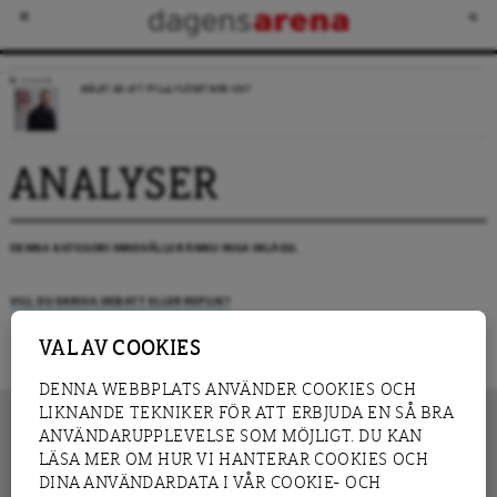
LEDARE
MÅLET ÄR ATT FYLLA FLÖDET MED SKIT
ANALYSER
DENNA KATEGORI INNEHÅLLER ÄNNU INGA INLÄGG.
VILL DU SKRIVA DEBATT ELLER REPLIK?
VAL AV COOKIES
DENNA WEBBPLATS ANVÄNDER COOKIES OCH
LIKNANDE TEKNIKER FÖR ATT ERBJUDA EN SÅ BRA
ANVÄNDARUPPLEVELSE SOM MÖJLIGT. DU KAN
LÄSA MER OM HUR VI HANTERAR COOKIES OCH
INNEHÅLL
DINA ANVÄNDARDATA I VÅR COOKIE- OCH
NYHET