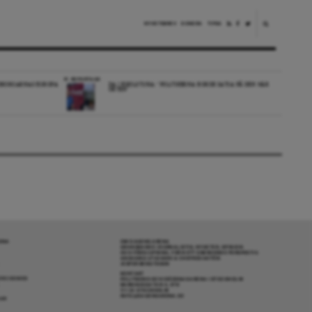
NYHETSBREV
DONERA
TIPSA
REPORTAGE
EDBORGARNAS EUROPA
DA I ESKILSTUNA: “POLITIKERNA BORDE SATSA PÅ DEN HÄR
ORTEN”
RENA
OM DAGENS ARENA
GRANSKANDE JOURNALISTIK, NYHETER, OPINION
OCH FÖRDJUPNING. FRÅN ETT OBEROENDE PERSPEKTIV.
ANSVARIG UTGIVARE & CHEFREDAKTÖR:
JESPER BENGTSSON
KONTAKT
R COOKIES
POLITIKENS OCH IDÉERNAS ARENA I STOCKHOLM
BARNHUSGATAN 4, 4TR
111 23 STOCKHOLM
INFO@DAGENSARENA.SE
GAR