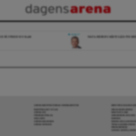
DEBATT
ICK PÅ SVERIGE OCH ISLAM
NÄSTA REGERING MÅSTE SLÅSS FÖR M
ARENAGRUPPEN ÖVRIGA VERKSAMHETER
MER FRÅN DAGENS A
BOKFÖRLAGET ATLAS
OM DAGENS ARENA
ARENA IDÉ
KONTAKTA OSS
PREMISS FÖRLAG
ANNONSERA HOS OSS
SKOLINFO
DONERA
ARENAAKADEMIN
DENNA SIDA ANVÄNDE
ARENA OPINION
TIPSA DAGENS ARENA
PRENUMERERA
COOKIE-INSTÄLLNIN