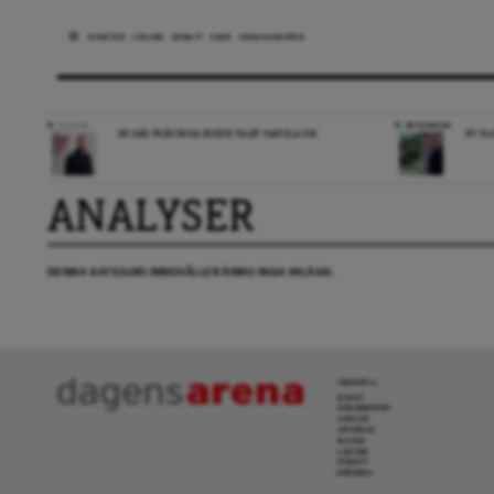
NYHETER
LEDARE
DEBATT
ESSÄ
ARENAGRUPPEN
LEDARE
RECENSION
DE HÄR FRÅGORNA BORDE VALET HANDLA OM
NY BL
ANALYSER
DENNA KATEGORI INNEHÅLLER ÄNNU INGA INLÄGG.
INNEHÅLL
NYHET
GRANSKNING
ANALYS
INTERVJU
BLOGG
LEDARE
DEBATT
KRÖNIKA