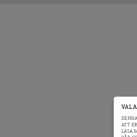
VAL 
DENNA
ATT E
LÄSA 