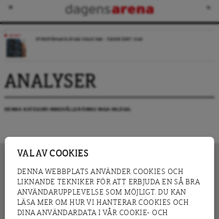
NYHET
HYRESFÖRHANDLINGAR KRASCHAR – FJÄRDE ÅRET I RAD
ANALYSER
DENNA KATEGORI INNEHÅLLER ÄNNU INGA INLÄGG.
VAL AV COOKIES
DENNA WEBBPLATS ANVÄNDER COOKIES OCH
LIKNANDE TEKNIKER FÖR ATT ERBJUDA EN SÅ BRA
INNEHÅLL
NYHET
ANVÄNDARUPPLEVELSE SOM MÖJLIGT. DU KAN
GRANSKNING
ANALYS
LÄSA MER OM HUR VI HANTERAR COOKIES OCH
INTERVJU
BLOGG
DINA ANVÄNDARDATA I VÅR COOKIE- OCH
LEDARE
DEBATT