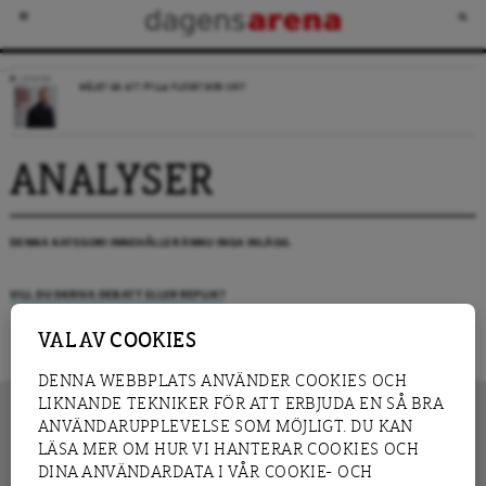
LEDARE
MÅLET ÄR ATT FYLLA FLÖDET MED SKIT
ANALYSER
DENNA KATEGORI INNEHÅLLER ÄNNU INGA INLÄGG.
VILL DU SKRIVA DEBATT ELLER REPLIK?
VAL AV COOKIES
DENNA WEBBPLATS ANVÄNDER COOKIES OCH
LIKNANDE TEKNIKER FÖR ATT ERBJUDA EN SÅ BRA
ANVÄNDARUPPLEVELSE SOM MÖJLIGT. DU KAN
LÄSA MER OM HUR VI HANTERAR COOKIES OCH
INNEHÅLL
DINA ANVÄNDARDATA I VÅR COOKIE- OCH
NYHET