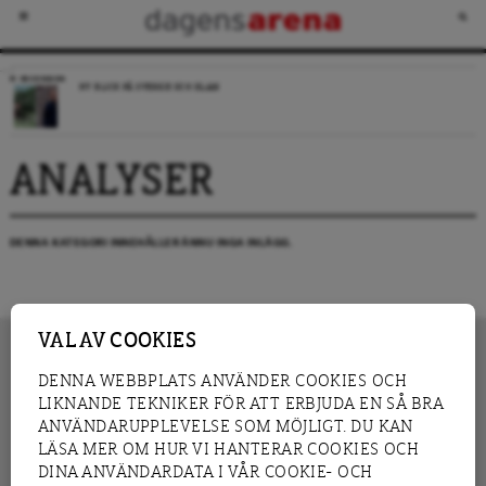
RECENSION
NY BLICK PÅ SVERIGE OCH ISLAM
ANALYSER
DENNA KATEGORI INNEHÅLLER ÄNNU INGA INLÄGG.
VAL AV COOKIES
DENNA WEBBPLATS ANVÄNDER COOKIES OCH
LIKNANDE TEKNIKER FÖR ATT ERBJUDA EN SÅ BRA
INNEHÅLL
NYHET
ANVÄNDARUPPLEVELSE SOM MÖJLIGT. DU KAN
GRANSKNING
ANALYS
LÄSA MER OM HUR VI HANTERAR COOKIES OCH
INTERVJU
BLOGG
DINA ANVÄNDARDATA I VÅR COOKIE- OCH
LEDARE
DEBATT