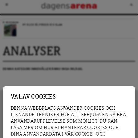
RECENSION
NY BLICK PÅ SVERIGE OCH ISLAM
ANALYSER
DENNA KATEGORI INNEHÅLLER ÄNNU INGA INLÄGG.
VAL AV COOKIES
DENNA WEBBPLATS ANVÄNDER COOKIES OCH
LIKNANDE TEKNIKER FÖR ATT ERBJUDA EN SÅ BRA
INNEHÅLL
NYHET
ANVÄNDARUPPLEVELSE SOM MÖJLIGT. DU KAN
GRANSKNING
ANALYS
LÄSA MER OM HUR VI HANTERAR COOKIES OCH
INTERVJU
BLOGG
DINA ANVÄNDARDATA I VÅR COOKIE- OCH
LEDARE
DEBATT