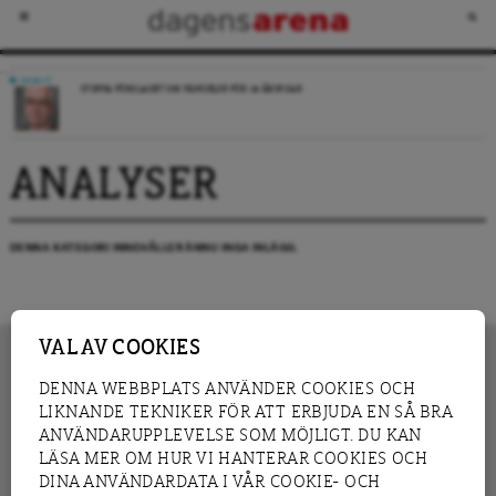
DEBATT
STOPPA FÖRSLAGET OM FÄNGELSE FÖR 14-ÅRINGAR
ANALYSER
DENNA KATEGORI INNEHÅLLER ÄNNU INGA INLÄGG.
VAL AV COOKIES
DENNA WEBBPLATS ANVÄNDER COOKIES OCH
LIKNANDE TEKNIKER FÖR ATT ERBJUDA EN SÅ BRA
INNEHÅLL
NYHET
ANVÄNDARUPPLEVELSE SOM MÖJLIGT. DU KAN
GRANSKNING
ANALYS
LÄSA MER OM HUR VI HANTERAR COOKIES OCH
INTERVJU
BLOGG
DINA ANVÄNDARDATA I VÅR COOKIE- OCH
LEDARE
DEBATT